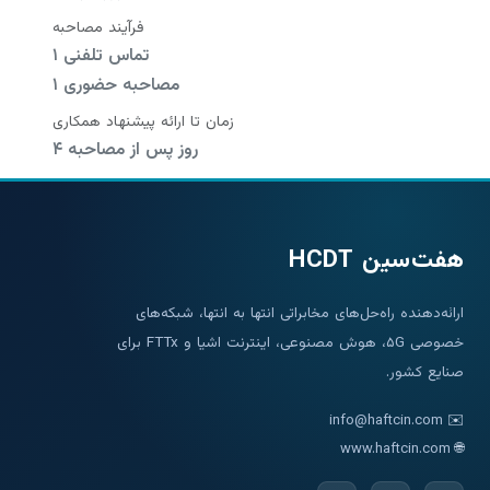
فرآیند مصاحبه
۱ تماس تلفنی
۱ مصاحبه حضوری
زمان تا ارائه پیشنهاد همکاری
۴ روز پس از مصاحبه
هفت‌سین HCDT
ارائه‌دهنده راه‌حل‌های مخابراتی انتها به انتها، شبکه‌های
خصوصی ۵G، هوش مصنوعی، اینترنت اشیا و FTTx برای
صنایع کشور.
info@haftcin.com
✉️
www.haftcin.com
🌐