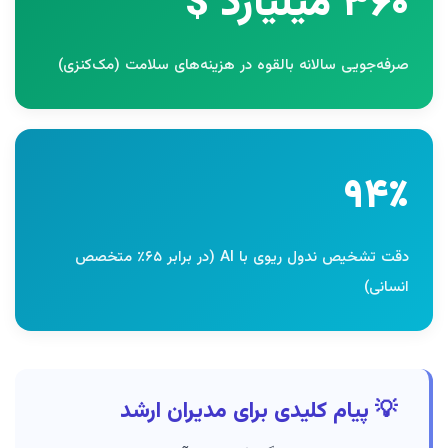
۳۶۰ میلیارد $
صرفه‌جویی سالانه بالقوه در هزینه‌های سلامت (مک‌کنزی)
۹۴٪
دقت تشخیص ندول ریوی با AI (در برابر ۶۵٪ متخصص
انسانی)
💡 پیام کلیدی برای مدیران ارشد