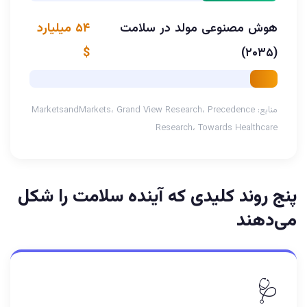
هوش مصنوعی مولد در سلامت
۵۴ میلیارد
$
(۲۰۳۵)
منابع: MarketsandMarkets، Grand View Research، Precedence
Research، Towards Healthcare
پنج روند کلیدی که آینده سلامت را شکل
می‌دهند
🩺