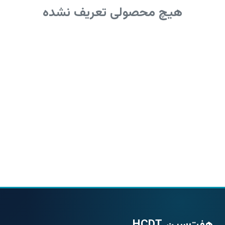
هیچ محصولی تعریف نشده
هفت‌سین HCDT